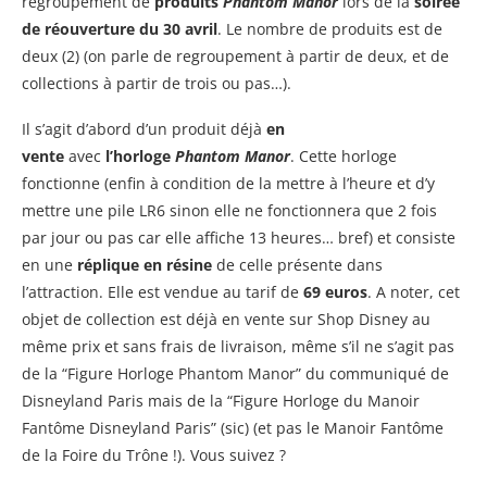
regroupement de
produits
Phantom Manor
lors de la
soirée
de réouverture du 30 avril
. Le nombre de produits est de
deux (2) (on parle de regroupement à partir de deux, et de
collections à partir de trois ou pas…).
Il s’agit d’abord d’un produit déjà
en
vente
avec
l’horloge
Phantom Manor
. Cette horloge
fonctionne (enfin à condition de la mettre à l’heure et d’y
mettre une pile LR6 sinon elle ne fonctionnera que 2 fois
par jour ou pas car elle affiche 13 heures… bref) et consiste
en une
réplique en résine
de celle présente dans
l’attraction. Elle est vendue au tarif de
69 euros
. A noter, cet
objet de collection est déjà en vente sur Shop Disney au
même prix et sans frais de livraison, même s’il ne s’agit pas
de la “Figure Horloge Phantom Manor” du communiqué de
Disneyland Paris mais de la “Figure Horloge du Manoir
Fantôme Disneyland Paris” (sic) (et pas le Manoir Fantôme
de la Foire du Trône !). Vous suivez ?