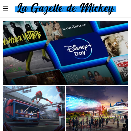
Des nouveautés pour célébrer l’anniversaire de
Disney+ le 8 septembre
Les personnages Marvel que
Carte virtuelle d’Avengers
vous allez rencontrer à
Campus disponible sur
Avengers Campus Paris le...
Disneyland Paris