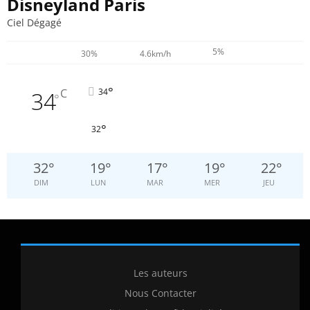
Disneyland Paris
Ciel Dégagé
5%
30%
4.6km/h
°
C
34
34
°
°
32
32
°
19
°
17
°
19
°
22
°
DIM
LUN
MAR
MER
JEU
Les auteurs
Nous Contacter