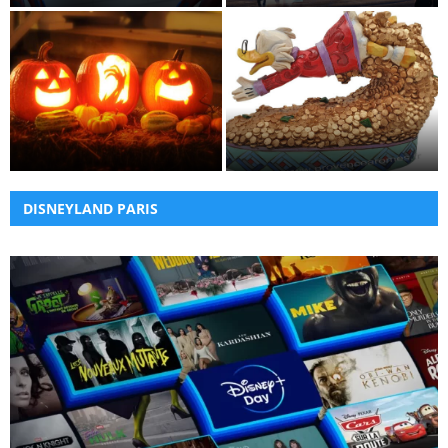
Réservation pour les Soirées
Une nouvelle figurine
Halloween Disney 2022 déjà
exclusive de Disneyland Paris
ouverte
à l’effigie de Picsou
DISNEYLAND PARIS