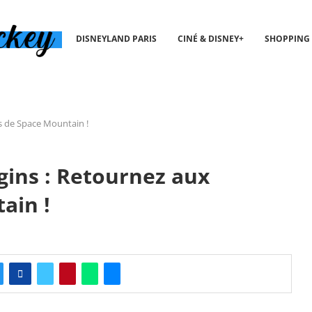
DISNEYLAND PARIS
CINÉ & DISNEY+
SHOPPING
s de Space Mountain !
gins : Retournez aux
ain !