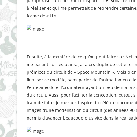
paraphraser un cher robot disparu : « Et voila: retour
à réaliser et qui me permettait de reprendre certaines
forme de « U ».
Ensuite, à la manière de ce qu’on peut faire sur NoLimi
me basant sur les plans. J’ai alors dupliqué cette form
prémices du circuit de « Space Mountain ». Mais bien 
finaliser ce modèle, sans parler de l’animation en e
Petite anecdote, l’ordinateur ayant un peu de mal à su
du circuit. Aussi pour faciliter la conception, et tout
train de faire, je me suis inspiré du célèbre documen
images d’une modélisation du circuit (des années 90 !),
permis d’avancer beaucoup plus vite dans la réalisati