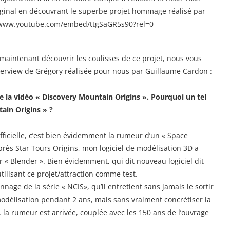
iginal en découvrant le superbe projet hommage réalisé par
/www.youtube.com/embed/ttgSaGR5s90?rel=0
maintenant découvrir les coulisses de ce projet, nous vous
terview de Grégory réalisée pour nous par Guillaume Cardon :
 de la vidéo « Discovery Mountain Origins ». Pourquoi un tel
ain Origins » ?
L’officielle, c’est bien évidemment la rumeur d’un « Space
ès Star Tours Origins, mon logiciel de modélisation 3D a
rir « Blender ». Bien évidemment, qui dit nouveau logiciel dit
tilisant ce projet/attraction comme test.
age de la série « NCIS», qu’il entretient sans jamais le sortir
modélisation pendant 2 ans, mais sans vraiment concrétiser la
la rumeur est arrivée, couplée avec les 150 ans de l’ouvrage