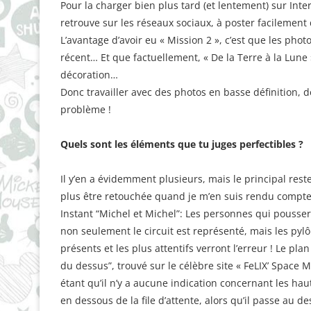
Pour la charger bien plus tard (et lentement) sur Inte
retrouve sur les réseaux sociaux, à poster facilement 
L’avantage d’avoir eu « Mission 2 », c’est que les phot
récent… Et que factuellement, « De la Terre à la Lune
décoration…
Donc travailler avec des photos en basse définition, d
problème !
Quels sont les éléments que tu juges perfectibles ?
Il y’en a évidemment plusieurs, mais le principal rest
plus être retouchée quand je m’en suis rendu compte
Instant “Michel et Michel”: Les personnes qui pouss
non seulement le circuit est représenté, mais les pylô
présents et les plus attentifs verront l’erreur ! Le plan
du dessus”, trouvé sur le célèbre site « FeLIX’ Spac
étant qu’il n’y a aucune indication concernant les haut
en dessous de la file d’attente, alors qu’il passe au­ d