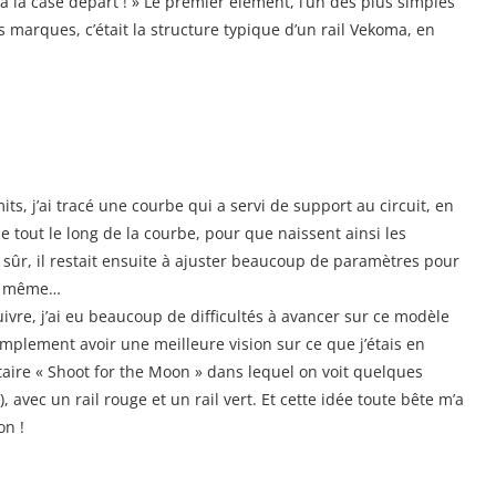
 à la case départ ! » Le premier élément, l’un des plus simples
 marques, c’était la structure typique d’un rail Vekoma, en
ts, j’ai tracé une courbe qui a servi de support au circuit, en
e tout le long de la courbe, pour que naissent ainsi les
sûr, il restait ensuite à ajuster beaucoup de paramètres pour
lle même…
ivre, j’ai eu beaucoup de difficultés à avancer sur ce modèle
 simplement avoir une meilleure vision sur ce que j’étais en
taire « Shoot for the Moon » dans lequel on voit quelques
 avec un rail rouge et un rail vert. Et cette idée toute bête m’a
on !