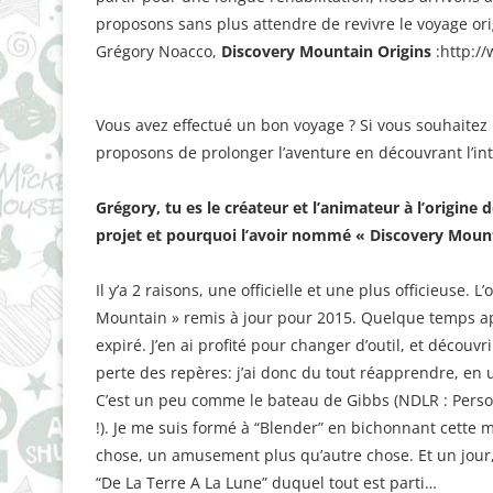
proposons sans plus attendre de revivre le voyage or
Grégory Noacco,
Discovery Mountain Origins
:http:/
Vous avez effectué un bon voyage ? Si vous souhaitez 
proposons de prolonger l’aventure en découvrant l’in
Grégory, tu es le créateur et l’animateur à l’origine
projet et pourquoi l’avoir nommé « Discovery Mount
Il y’a 2 raisons, une officielle et une plus officieuse. 
Mountain » remis à jour pour 2015. Quelque temps apr
expiré. J’en ai profité pour changer d’outil, et découv
perte des repères: j’ai donc du tout ré­apprendre, en u
C’est un peu comme le bateau de Gibbs (NDLR : Personn
!). Je me suis formé à “Blender” en bichonnant cette 
chose, un amusement plus qu’autre chose. Et un jour, 
“De La Terre A La Lune” duquel tout est parti…