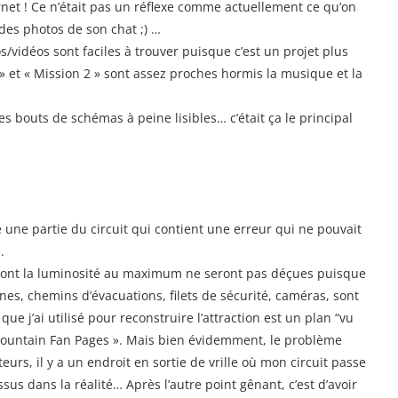
rnet ! Ce n’était pas un réflexe comme actuellement ce qu’on
des photos de son chat ;­) …
os/vidéos sont faciles à trouver puisque c’est un projet plus
 » et « Mission 2 » sont assez proches hormis la musique et la
es bouts de schémas à peine lisibles… c’était ça le principal
e une partie du circuit qui contient une erreur qui ne pouvait
.
eront la luminosité au maximum ne seront pas déçues puisque
nes, chemins d’évacuations, filets de sécurité, caméras, sont
 que j’ai utilisé pour reconstruire l’attraction est un plan “vu
e Mountain Fan Pages ». Mais bien évidemment, le problème
eurs, il y a un endroit en sortie de vrille où mon circuit passe
essus dans la réalité… Après l’autre point gênant, c’est d’avoir