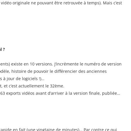
a vidéo originale ne pouvant être retrouvée à temps). Mais c’est
l ?
ments) existe en 10 versions. J’incrémente le numéro de version
dèle, histoire de pouvoir le différencier des anciennes
à jour de logiciels !)…
, et c’est actuellement le 32ème.
 63 exports vidéos avant d’arriver à la version finale, publiée…
rapide en fait (une vingtaine de minutes)… Par contre ce qui