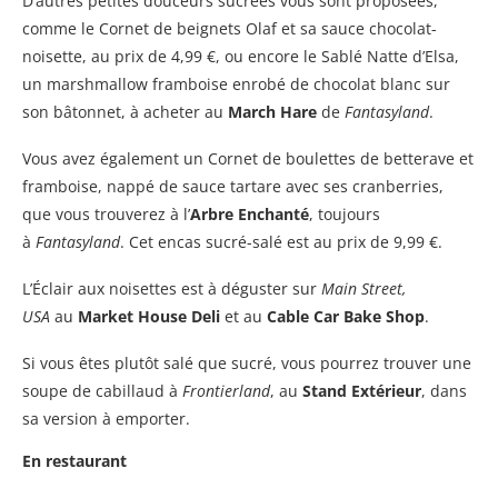
D’autres petites douceurs sucrées vous sont proposées,
comme le Cornet de beignets Olaf et sa sauce chocolat-
noisette, au prix de 4,99 €, ou encore le Sablé Natte d’Elsa,
un marshmallow framboise enrobé de chocolat blanc sur
son bâtonnet, à acheter au
March Hare
de
Fantasyland
.
Vous avez également un Cornet de boulettes de betterave et
framboise, nappé de sauce tartare avec ses cranberries,
que vous trouverez à l’
Arbre Enchanté
, toujours
à
Fantasyland
. Cet encas sucré-salé est au prix de 9,99 €.
L’Éclair aux noisettes est à déguster sur
Main Street,
USA
au
Market House Deli
et au
Cable Car Bake Shop
.
Si vous êtes plutôt salé que sucré, vous pourrez trouver une
soupe de cabillaud à
Frontierland
, au
Stand Extérieur
, dans
sa version à emporter.
En restaurant