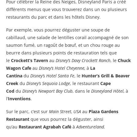
Pour célébrer la Reine des Neiges, Disneyland Paris a créé
différents menus que vous trouverez dans un ou plusieurs
restaurants du parc et dans les hôtels Disney.
Par exemple, vous pourrez déguster une soupe de
cabillaud, une salade de lentilles corail accompagné de son
saumon fumé, un ragoût de bœuf, et un chou rouge au
beurre dans plusieurs points de restauration tels que
le
Crockett’s Tavern
au
Disney’s Davy Crockett Ranch
, le
Chuck
Wagon Cafe
au
Disney’s Hotel Cheyenne,
à
La
Cantina
du
Disney’s Hotel Santa Fe
, le
Hunter’s Grill & Beaver
Creek
du
Disney’s Sequoia Lodge
, le restaurant
Cape
Cod
du
Disney’s Newport Bay Club
, dans le
Disneyland Hôtel,
à
l’
Inventions
.
Sur le parc, c’est sur
Main Street, USA
au
Plaza Gardens
Restaurant
que vous pourrez la déguster, ainsi
qu’au
Restaurant Agrabah Café
à
Adventureland.