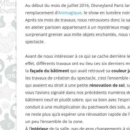
Au début du mois de juillet 2016, Disneyland Paris la
remplacement d’
Animagique
, le show en lumière noi
Après six mois de travaux, nous retrouvons donc la s
en atelier parisien appartenant à un mystérieux magi
surprenant grenier aux mille objets enchantés, nous
spectacle.
Avant de nous intéresser à ce qui se cache derrière le 
effet, différents travaux ont eu lieu ces six dernier
la
façade du bâtiment
qui avait retrouvé sa
couleur 
les travaux de création du spectacle, c’est l’ensemble 
qui avaient eu droit à une petite
rénovation de sol
, 
vous l’avions signalé dans nos précédents numéros de
bâtiment neuf et plutôt sobre, qui va bien avec l’espri
conduit à une multiplication du patchwork des sols, 
ne reste plus qu’à espérer une rénovation rapide de l
un peu l’ensemble de la zone.
À l’
intérieur
de la salle, pas de gros changements à si