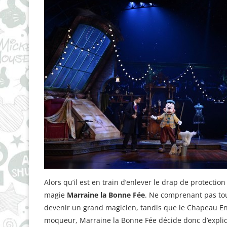
Alors qu’il est en train d’enlever le drap de protectio
magie
Marraine la Bonne Fée
. Ne comprenant pas tout
devenir un grand magicien, tandis que le Chapeau Enc
moqueur, Marraine la Bonne Fée décide donc d’expliq