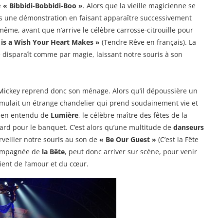
e
« Bibbidi-Bobbidi-Boo »
. Alors que la vieille magicienne se
ns une démonstration en faisant apparaître successivement
même, avant que n’arrive le célèbre carrosse-citrouille pour
is a Wish Your Heart Makes »
(Tendre Rêve en français). La
 disparaît comme par magie, laissant notre souris à son
Mickey reprend donc son ménage. Alors qu’il dépoussière un
simulait un étrange chandelier qui prend soudainement vie et
 bien entendu de
Lumière
, le célèbre maître des fêtes de la
etard pour le banquet. C’est alors qu’une multitude de
danseurs
eiller notre souris au son de
« Be Our Guest »
(C’est la Fête
ompagnée de
la Bête
, peut donc arriver sur scène, pour venir
vient de l’amour et du cœur.