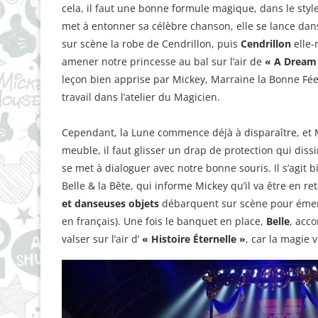
cela, il faut une bonne formule magique, dans le styl
met à entonner sa célèbre chanson, elle se lance da
sur scène la robe de Cendrillon, puis
Cendrillon
elle-
amener notre princesse au bal sur l’air de
« A Dream 
leçon bien apprise par Mickey, Marraine la Bonne Fée
travail dans l’atelier du Magicien.
Cependant, la Lune commence déjà à disparaître, et 
meuble, il faut glisser un drap de protection qui dis
se met à dialoguer avec notre bonne souris. Il s’agit
Belle & la Bête, qui informe Mickey qu’il va être en r
et danseuses objets
débarquent sur scène pour émerv
en français). Une fois le banquet en place,
Belle
, acc
valser sur l’air d’
« Histoire Éternelle »
, car la magie 