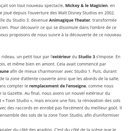
nçait son tout nouveau spectacle,
Mickey & le Magicien
, en
re joué depuis l’ouverture des Walt Disney Studios en 2002.
alle du Studio 3, devenue
Animagique Theater
, transformée
cien. Pour découvrir ce qui se dissimule dans l’ombre de ce
 vous proposons de nous suivre à la découverte de ce nouveau
rideau, un petit tour par l’
extérieur
du
Studio 3
s’impose. En
s mois, et même bien en amont. Cela avait commencé par
jaune
afin de mieux s’harmoniser avec Studio 1. Puis, durant
de la zone d’attente couverte ainsi que les abords de la salle,
sans compter le
remplacement de l’enseigne
, comme nous
 la Gazette. Au final, nous avons un nouvel extérieur du
t « Toon Studio », mais encore une fois, la rénovation des sols
avec des raccords en enrobé pas forcément du meilleur goût. Il
’ensemble des sols de la zone Toon Studio, afin d’uniformiser
gnaler du côté des gradins. C’est du côté de la scène que le