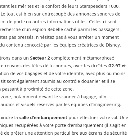
tant les mérites et le confort de leurs Starspeeders 1000,
ie. Le tout est bien sur entrecoupé des annonces sonores de
nt de porte ou autres informations utiles. Celles-ci sont
la recherche d’un espion Rebelle caché parmi les passagers.
 n’êtes pas pressés, n’hésitez pas à vous arrêter un moment
 du contenu concocté par les équipes créatrices de Disney.
nétrons dans un
Secteur 2
complètement métamorphosé
 retrouvons des têtes déjà connues, avec les droïdes
G2-9T et
cation de vos bagages et de votre identité, avec plus ou moins
it sont également soumis au contrôle douanier et il se
 passant à proximité de cette zone.
la zone, notamment devant le scanner à bagage, afin
l audios et visuels réservés par les équipes d’Imagineering.
joindre la
salle d’embarquement
pour effectuer votre vol. Une
miques récupérées à votre porte d’embarquement (il s’agit en
é de prêter une attention particulière aux écrans de sécurité