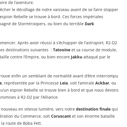
oire de l’aventure.
êcher le décollage de notre vaisseau avant de se faire stopper
spion Rebelle se trouve à bord. Ces forces impériales
agné de Stormtroopers, ou bien du terrible
Dark
ncer. Après avoir réussi à s’échapper de l’astroport, R2-D2
des destinations suivantes :
Tatooine
et sa course de module,
aille contre l’Empire, ou bien encore
Jakku
attaqué par le
etrouve enfin un semblant de normalité avant d’être interrompu
e
, représentée par la Princesse
Leia
, soit l’amirale
Ackbar
, ou
u’un espion Rebelle se trouve bien à bord et que nous devons
smises à R2-D2 par l’Alliance.
 nouveau en vitesse lumière, vers notre
destination finale
qui
édération du Commerce, soit
Coruscant
et son énorme bataille
la route de Boba Fett.