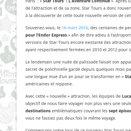
Paris : «
Star Tours : L’Aventure Continue
». Après u
de l’attraction et de sa zone, Star Tours a donc rouver
à la découverte de cette toute nouvelle version de cet
Souvenez-vous, le
16 mars 2016
, des centaines de pe
pour l’Endor Express
» afin de dire adieu à l’astropor
versions de Star Tours encore existante (les attracti
ayant respectivement fermées en 2010 et 2012 pour su
Le lendemain une nuée de palissade faisait son appari
secret de polichinelle gardé depuis quelques mois par
une longue mue d’un an pour se transformer en «
St
américaines et nippone.
Avec cette « nouvelle » attraction, les équipes de
Luca
objectif de nous faire voyager non plus vers une seul
destinations
emblématiques couvrant les
sept épiso
vous ne fassiez pas deux fois le même voyage.
Commençons notre tour de ce nouveau Star Tours p