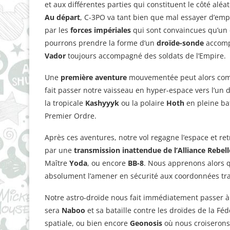
et aux différentes parties qui constituent le côté aléat
Au départ
, C-3PO va tant bien que mal essayer d’emp
par les
forces impériales
qui sont convaincues qu’un e
pourrons prendre la forme d’un
droïde-sonde
accomp
Vador
toujours accompagné des soldats de l’Empire.
Une
première aventure
mouvementée peut alors comme
fait passer notre vaisseau en hyper-espace vers l’un 
la tropicale
Kashyyyk
ou la polaire
Hoth
en pleine bat
Premier Ordre.
Après ces aventures, notre vol regagne l’espace et r
par une
transmission inattendue de l’Alliance Rebell
Maître
Yoda
, ou encore
BB-8
. Nous apprenons alors q
absolument l’amener en sécurité aux coordonnées tran
Notre astro-droïde nous fait immédiatement passer à
sera
Naboo
et sa bataille contre les droïdes de la F
spatiale, ou bien encore
Geonosis
où nous croiserons 