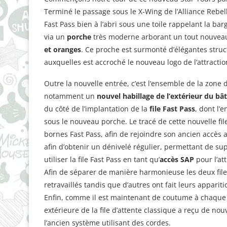
Terminé le passage sous le X-Wing de l’Alliance Rebelle
Fast Pass bien à l’abri sous une toile rappelant la barg
via un
porche
très moderne arborant un tout nouvea
et oranges
. Ce proche est surmonté d’élégantes struct
auxquelles est accroché le nouveau logo de l’attractio
Outre la nouvelle entrée, c’est l’ensemble de la zone 
notamment un
nouvel habillage de l’extérieur du bâ
du côté de l’implantation de la
file Fast Pass
, dont l’
sous le nouveau porche. Le tracé de cette nouvelle file
bornes Fast Pass, afin de rejoindre son ancien accès a
afin d’obtenir un dénivelé régulier, permettant de sup
utiliser la file Fast Pass en tant qu’
accès SAP
pour l’att
Afin de séparer de manière harmonieuse les deux files
retravaillés tandis que d’autres ont fait leurs apparit
Enfin, comme il est maintenant de coutume à chaque ré
extérieure de la file d’attente classique a reçu de nou
l’ancien système utilisant des cordes.