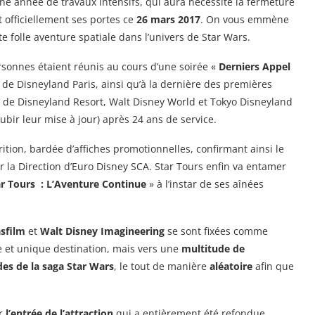
ne année de travaux intensifs, qui aura nécessité la fermeture
t officiellement ses portes ce
26 mars 2017
. On vous emmène
te folle aventure spatiale dans l’univers de Star Wars.
rsonnes étaient réunis au cours d’une soirée «
Derniers Appel
t de Disneyland Paris, ainsi qu’à la dernière des premières
on de Disneyland Resort, Walt Disney World et Tokyo Disneyland
bir leur mise à jour) après 24 ans de service.
tion, bardée d’affiches promotionnelles, confirmant ainsi le
 la Direction d’Euro Disney SCA. Star Tours enfin va entamer
ar Tours : L’Aventure Continue
» à l’instar de ses aînées
sfilm
et
Walt Disney Imagineering
se sont fixées comme
e et unique destination, mais vers une
multitude de
des de la saga Star Wars
, le tout de manière
aléatoire
afin que
ar
l’entrée de l’attraction
qui a entièrement été refondue.