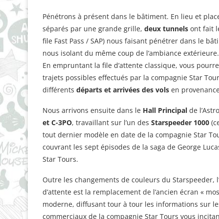
Pénétrons à présent dans le bâtiment. En lieu et place
séparés par une grande grille,
deux tunnels
ont fait l
file Fast Pass / SAP) nous faisant pénétrer dans le bât
nous isolant du même coup de l’ambiance extérieure.
En empruntant la file d’attente classique, vous pourre
trajets possibles effectués par la compagnie Star Tour
différents
départs et arrivées des vols
en provenance 
Nous arrivons ensuite dans le
Hall Principal
de l’Astr
et C-3PO
, travaillant sur l’un des
Starspeeder 1000
(c
tout dernier modèle en date de la compagnie Star Tours
couvrant les sept épisodes de la saga de George Luca
Star Tours.
Outre les changements de couleurs du Starspeeder, l’a
d’attente est la remplacement de l’ancien écran « mo
moderne, diffusant tour à tour les informations sur le
commerciaux de la compagnie Star Tours vous incitant