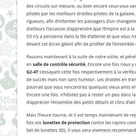
des circuits sur mesure, ou bien encore ceux vous van
pilotés par les meilleurs droïdes-pilotes de la galax
rigueurs, afin d’informer les passagers d’un changeme
d’ailleurs l’occasion d’apprendre que l’Empire est à 
S’il n’y a personne dans la file d’attente et que vous
devant cet écran géant afin de profiter de l’ensemble
Passons maintenant à la suite de notre visite, et pé
en
salle de contrôle sécurité
. Encore une fois nous y
G2-4T
s’essayant cette fois respectivement à la vérifi
de succès mais non sans humour. Les droïdes en trans
pourrait que vous rencontriez quelques vieux amis en
Encore une fois, n’hésitez pas à rester un peu dans 
d’apprécier l’ensemble des petits détails et clins d’œi
Mais l’heure tourne, et il est temps maintenant de re
fois vos
lunettes de protection
contre les rayons cos
fait de lunettes 3D), il vous sera vivement recommand