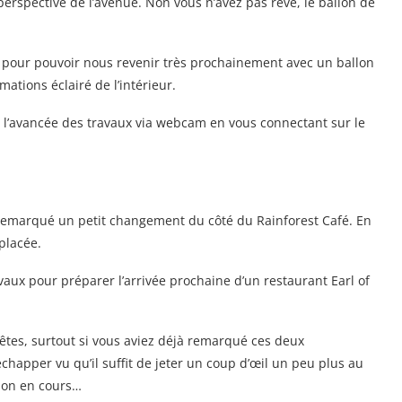
perspective de l’avenue. Non vous n’avez pas rêvé, le ballon de
té pour pouvoir nous revenir très prochainement avec un ballon
ations éclairé de l’intérieur.
t l’avancée des travaux via webcam en vous connectant sur le
remarqué un petit changement du côté du Rainforest Café. En
éplacée.
vaux pour préparer l’arrivée prochaine d’un restaurant Earl of
tes, surtout si vous aviez déjà remarqué ces deux
échapper vu qu’il suffit de jeter un coup d’œil un peu plus au
tion en cours…