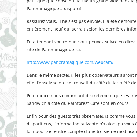
petit quelque chose qui laisse un grand vide dans la 
Panoramagique a disparu!
Rassurez vous, il ne s’est pas envolé, il a été démon
entièrement neuf qui serrait selon les dernières inform
En attendant son retour, vous pouvez suivre en direc
site de Panoramagique ici:
http://www.panoramagique.com/webcam/
Dans le même secteur, les plus observateurs auront 
effet l’enseigne qui se trouvait du côté du lac a été d
Petit indice nous confirmant discrètement que les tra
Sandwich à côté du Rainforest Café sont en cours!
Enfin pour des guests très observateurs comme vous ê
disparitions, l’information suivante n’a alors pu vous 
loin pour se rendre compte d’une troisième modifica