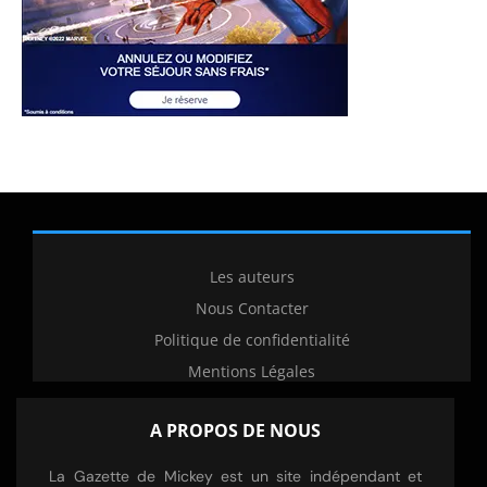
Les auteurs
Nous Contacter
Politique de confidentialité
Mentions Légales
A PROPOS DE NOUS
La Gazette de Mickey est un site indépendant et