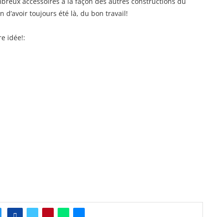
mbreux accessoires à la façon des autres constructions du
d’avoir toujours été là, du bon travail!
e idée!: