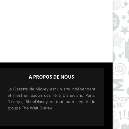
A PROPOS DE NOUS
La Gazette de Mickey est un site indépendant
et n’est en aucun cas lié à Disneyland Paris,
Disney+, ShopDisney et tout autre entité du
groupe The Walt Disney.