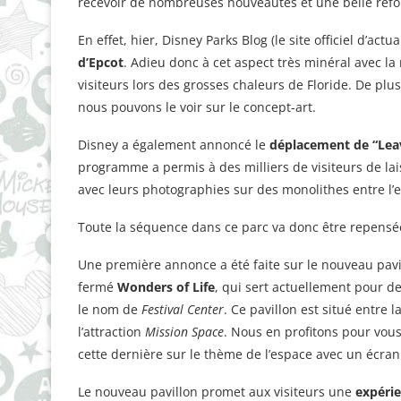
recevoir de nombreuses nouveautés et une belle refo
En effet, hier, Disney Parks Blog (le site officiel d’act
d’Epcot
. Adieu donc à cet aspect très minéral avec l
visiteurs lors des grosses chaleurs de Floride. De pl
nous pouvons le voir sur le concept-art.
Disney a également annoncé le
déplacement de “Lea
programme a permis à des milliers de visiteurs de lais
avec leurs photographies sur des monolithes entre l’en
Toute la séquence dans ce parc va donc être repensé
Une première annonce a été faite sur le nouveau pavi
fermé
Wonders of Life
, qui sert actuellement pour 
le nom de
Festival Center
. Ce pavillon est situé entre 
l’attraction
Mission Space
. Nous en profitons pour vou
cette dernière sur le thème de l’espace avec un écra
Le nouveau pavillon promet aux visiteurs une
expérie