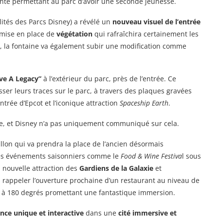
nte permettant au parc d’avoir une seconde jeunesse.
ualités des Parcs Disney) a révélé un
nouveau visuel de l’entrée
a mise en place de
végétation
qui rafraîchira certainement les
us, la fontaine va également subir une modification comme
ve A Legacy”
à l’extérieur du parc, près de l’entrée. Ce
ser leurs traces sur le parc, à travers des plaques gravées
trée d’Epcot et l’iconique attraction
Spaceship Earth
.
e, et Disney n’a pas uniquement communiqué sur cela.
llon qui va prendra la place de l’ancien désormais
des événements saisonniers comme le
Food & Wine Festiva
l sous
la nouvelle attraction des
Gardiens de la Galaxie
et
s rappeler l’ouverture prochaine d’un restaurant au niveau de
n à 180 degrés promettant une fantastique immersion.
nce unique et interactive
dans une
cité immersive et