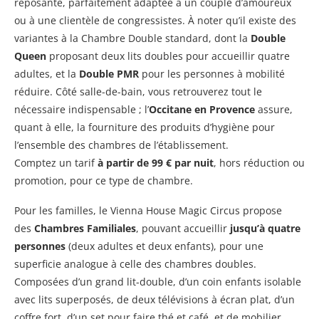
reposante, parfaitement adaptée à un couple d’amoureux
ou à une clientèle de congressistes. À noter qu’il existe des
variantes à la Chambre Double standard, dont la
Double
Queen
proposant deux lits doubles pour accueillir quatre
adultes, et la
Double PMR
pour les personnes à mobilité
réduire. Côté salle-de-bain, vous retrouverez tout le
nécessaire indispensable ; l’
Occitane en Provence
assure,
quant à elle, la fourniture des produits d’hygiène pour
l’ensemble des chambres de l’établissement.
Comptez un tarif
à partir de 99 € par nuit
, hors réduction ou
promotion, pour ce type de chambre.
Pour les familles, le Vienna House Magic Circus propose
des
Chambres Familiales
, pouvant accueillir
jusqu’à quatre
personnes
(deux adultes et deux enfants), pour une
superficie analogue à celle des chambres doubles.
Composées d’un grand lit-double, d’un coin enfants isolable
avec lits superposés, de deux télévisions à écran plat, d’un
coffre fort, d’un set pour faire thé et café, et de mobilier