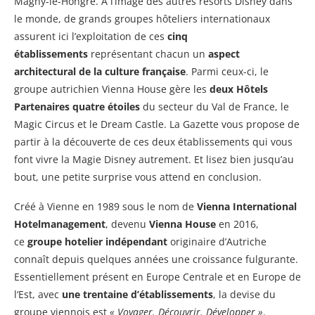
Magny-le-Hongre. À l’image des autres resorts Disney dans
le monde, de grands groupes hôteliers internationaux
assurent ici l’exploitation de ces
cinq
établissements
représentant chacun un
aspect
architectural de la culture française
. Parmi ceux-ci, le
groupe autrichien Vienna House gère les
deux Hôtels
Partenaires quatre étoiles
du secteur du Val de France, le
Magic Circus et le Dream Castle. La Gazette vous propose de
partir à la découverte de ces deux établissements qui vous
font vivre la Magie Disney autrement. Et lisez bien jusqu’au
bout, une petite surprise vous attend en conclusion.
Créé à Vienne en 1989 sous le nom de
Vienna International
Hotelmanagement
, devenu
Vienna House
en 2016,
ce
groupe hotelier indépendant
originaire d’Autriche
connaît depuis quelques années une croissance fulgurante.
Essentiellement présent en Europe Centrale et en Europe de
l‘Est, avec
une trentaine d’établissements
, la devise du
groupe viennois est
« Voyager. Découvrir. Développer »
.