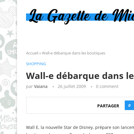
Accueil
»
Wall-e débarque dans les boutiques
SHOPPING
Wall-e débarque dans l
par
Vaiana
26 juillet 2009
0 comment
0
PARTAGER
Wall E, la nouvelle Star de Disney, prépare son lanc