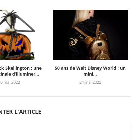
ck Skellington : une
50 ans de Walt Disney World : un
inale d’illuminer...
mini...
30 mai 2022
24 mai 2022
TER L'ARTICLE