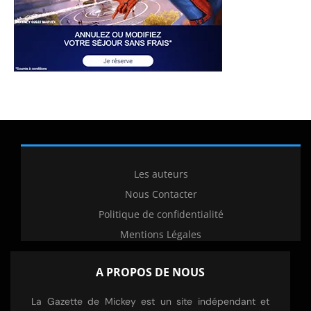
Les auteurs
Nous Contacter
Politique de confidentialité
Mentions Légales
A PROPOS DE NOUS
La Gazette de Mickey est un site indépendant et