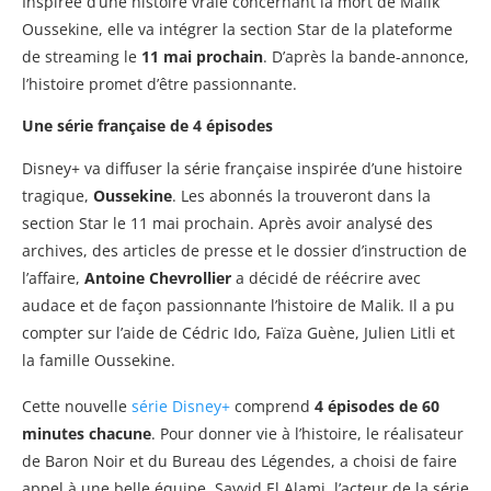
Inspirée d’une histoire vraie concernant la mort de Malik
Oussekine, elle va intégrer la section Star de la plateforme
de streaming le
11 mai prochain
. D’après la bande-annonce,
l’histoire promet d’être passionnante.
Une série française de 4 épisodes
Disney+ va diffuser la série française inspirée d’une histoire
tragique,
Oussekine
. Les abonnés la trouveront dans la
section Star le 11 mai prochain. Après avoir analysé des
archives, des articles de presse et le dossier d’instruction de
l’affaire,
Antoine Chevrollier
a décidé de réécrire avec
audace et de façon passionnante l’histoire de Malik. Il a pu
compter sur l’aide de Cédric Ido, Faïza Guène, Julien Litli et
la famille Oussekine.
Cette nouvelle
série Disney+
comprend
4 épisodes de 60
minutes chacune
. Pour donner vie à l’histoire, le réalisateur
de Baron Noir et du Bureau des Légendes, a choisi de faire
appel à une belle équipe. Sayyid El Alami, l’acteur de la série