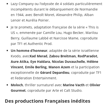
Lazy Company ou l’odyssée de 4 soldats particulièrement
incompétents durant le débarquement de Normandie
en 1944, avec Benoît Moret, Alexandre Philip, Alban
Lenoir et Aurélia Poirier.
Je te promets, adaptation française de la série « This is
US », emmenée par Camille Lou, Hugo Becker, Marilou
Berry, Guillaume Labbé et Narcisse Mame, coproduite
par TF1 et Authentic Prod.
Un homme d’honneur
, adaptée de la série israélienne
Kvodo, avec
Kad Merad, Zabou Breitman, RodParadot,
Aure Atika, Eye Haïdara, Nicolas Duvauchelle, Hélène
Vincent, Emile Berling, Manon Azem
et la participation
exceptionnelle de
Gérard Depardieu
, coproduite par TF1
et Federation Entertainment.
Moloch
, thriller surnaturel avec
Marine Vacth
et
Olivier
Gourmet
, coproduite par Arte et Calt Studio.
Des productions Françaises inédites