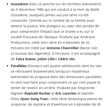
Oussekine
(Star) se penche sur les terribles événements
du 5 décembre 1986 qui ont conduit à la mort de Malik
Oussekine, auxquels jamais aucune série n’a été
consacrée. Centrée sur le combat de sa famille pour
obtenir la justice, elle plongera au cœur des années 80
pour comprendre l’impact que ce drame a eu sur la
société française de l’époque. Produite par Itinéraire
Productions, cette mini-série en 4 épisodes de 52
minutes est créée par
Antoine Chevrollier
(Baron noir,
Le bureau des légendes). À l’écriture, il est accompagné
de
Faïza Guène
,
Julien Lilti
et
Cédric Ido.
Parallèles
(Disney+) suit quatre adolescents dont les vies
se retrouvent bouleversées lorsqu’un mystérieux
événement les propulse dans des dimensions parallèles.
Ils vont tout faire pour comprendre ce qui s’est passé et
tenter de revenir en arrière. Produite par Empreinte
Digitale (
Raphaël Rocher
et
Eric Laroche
) et Daïmôn
Films (
Quoc Dang Tran
), cette série fantastique pleine de
suspense, de mystère et d’aventure en 6 épisodes de 45