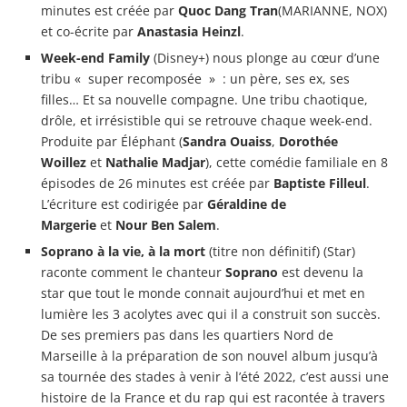
minutes est créée par
Quoc Dang Tran
(MARIANNE, NOX)
et co-écrite par
Anastasia Heinzl
.
Week-end Family
(Disney+) nous plonge au cœur d’une
tribu « super recomposée » : un père, ses ex, ses
filles… Et sa nouvelle compagne. Une tribu chaotique,
drôle, et irrésistible qui se retrouve chaque week-end.
Produite par Éléphant (
Sandra Ouaiss
,
Dorothée
Woillez
et
Nathalie Madjar
), cette comédie familiale en 8
épisodes de 26 minutes est créée par
Baptiste Filleul
.
L’écriture est codirigée par
Géraldine de
Margerie
et
Nour Ben Salem
.
Soprano à la vie, à la mort
(titre non définitif) (Star)
raconte comment le chanteur
Soprano
est devenu la
star que tout le monde connait aujourd’hui et met en
lumière les 3 acolytes avec qui il a construit son succès.
De ses premiers pas dans les quartiers Nord de
Marseille à la préparation de son nouvel album jusqu’à
sa tournée des stades à venir à l’été 2022, c’est aussi une
histoire de la France et du rap qui est racontée à travers