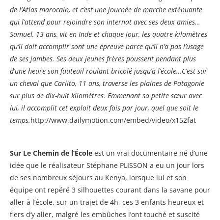
de l’Atlas marocain, et c’est une journée de marche exténuante
qui l’attend pour rejoindre son internat avec ses deux amies…
Samuel, 13 ans, vit en Inde et chaque jour, les quatre kilomètres
qu’il doit accomplir sont une épreuve parce qu’il n’a pas l’usage
de ses jambes. Ses deux jeunes frères poussent pendant plus
d’une heure son fauteuil roulant bricolé jusqu’à l’école…C’est sur
un cheval que Carlito, 11 ans, traverse les plaines de Patagonie
sur plus de dix-huit kilomètres. Emmenant sa petite sœur avec
lui, il accomplit cet exploit deux fois par jour, quel que soit le
temps.
http://www.dailymotion.com/embed/video/x152fat
Sur Le Chemin de l’École
est un vrai documentaire né d’une
idée que le réalisateur Stéphane PLISSON a eu un jour lors
de ses nombreux séjours au Kenya, lorsque lui et son
équipe ont repéré 3 silhouettes courant dans la savane pour
aller à l’école, sur un trajet de 4h, ces 3 enfants heureux et
fiers d’y aller, malgré les embûches l’ont touché et suscité