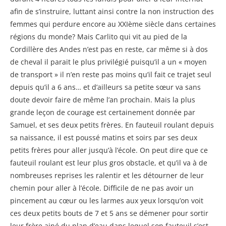
afin de s’instruire, luttant ainsi contre la non instruction des
femmes qui perdure encore au XXIème siècle dans certaines
régions du monde? Mais Carlito qui vit au pied de la
Cordillère des Andes n’est pas en reste, car même si à dos
de cheval il parait le plus privilégié puisqu’il a un « moyen
de transport » il n’en reste pas moins qu’il fait ce trajet seul
depuis qu’il a 6 ans… et d’ailleurs sa petite sœur va sans
doute devoir faire de même l’an prochain. Mais la plus
grande leçon de courage est certainement donnée par
Samuel, et ses deux petits frères. En fauteuil roulant depuis
sa naissance, il est poussé matins et soirs par ses deux
petits frères pour aller jusqu’à l’école. On peut dire que ce
fauteuil roulant est leur plus gros obstacle, et qu’il va à de
nombreuses reprises les ralentir et les détourner de leur
chemin pour aller à l’école. Difficile de ne pas avoir un
pincement au cœur ou les larmes aux yeux lorsqu’on voit
ces deux petits bouts de 7 et 5 ans se démener pour sortir
leur frère ainé du plan d’eau dans lequel son fauteuil s’est