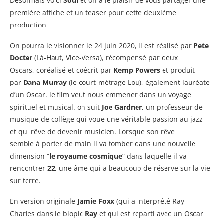
Désormais voici
Soûl
et on a le plaisir de vous partager une
première affiche et un teaser pour cette deuxième
production.
On pourra le visionner le 24 juin 2020, il est réalisé par
Pete
Docter
(Là-Haut, Vice-Versa), récompensé par deux
Oscars, coréalisé et coécrit par
Kemp Powers
et produit
par
Dana Murray
(le court-métrage Lou), également lauréate
d’un Oscar. le film veut nous emmener dans un voyage
spirituel et musical. on suit
Joe Gardner
, un professeur de
musique de collège qui voue une véritable passion au jazz
et qui rêve de devenir musicien. Lorsque son rêve
semble à porter de main il va tomber dans une nouvelle
dimension “
le royaume cosmique
” dans laquelle il va
rencontrer
22,
une âme qui a beaucoup de réserve sur la vie
sur terre.
En version originale
Jamie Foxx
(qui a interprété Ray
Charles dans le biopic
Ray
et qui est reparti avec un Oscar