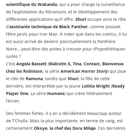
scientifique du Wakanda
, qui a pour charge la surveillance
de l’exploitation du Vibranium, et le développement des
différentes applications qu’il offre.
Shuri
occupe ainsi le rôle
d’
assistante technique de Black Panther
, comme pouvait
l’être Jarvis pour Iron Man. À noter que dans les comics, il lui
est aussi arrivé de devenir ponctuellement la Panthère
Noire… peut-être des pistes à creuser pour d’hypothétiques
suites ?
C’est
Angela Bassett
(
Malcolm X, Tina, Contact, Bienvenue
chez les Robinson
, la série
American Horror Story
) qui joue
le rôle de
Ramona
, tandis que
Shuri
, la fille de cette
dernière, est interprétée par la jeune
Letitia Wright
(
Ready
Player One
, La série
Humans
) qui crève littéralement
l’écran.
Des femmes fortes, il y en a décidément beaucoup autour
de T’Challa. Mais la plus importante, en terme de rang, est
certainement
Okoye, la chef des Dora Milaje
. Ces dernières