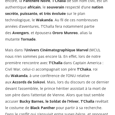
encore, la
Panthère Noire
,
T’Challa
de son nom civil, est un
authentique
africain
, le
souverain
respecté d’une
nation
secrète, puissante, et très évoluée
sur le plan
technologique, le
Wakanda
. Au fil de ces nombreuses
années d’aventures, T’Challa fera notamment partie
des
Avengers
, et épousera
Ororo Munreo
, alias la
mutante
Tornade
.
Mais dans l’
Univers Cinématographique Marvel
(MCU),
nous n’en sommes pas encore là. En effet, lors de notre
première rencontre avec
T’Challa
dans Captain America :
Civil War, celui-ci accompagnait son père
T’Chaka
, roi
du
Wakanda
, à une conférence de l’ONU relative
aux
Accords de Sokovi
. Mais, lors du discours de ce dernier
devant l’assemblée, le prince héritier assistait à la mort de
son père dans l’attentat de Vienne. Alors que tout semble
accuser
Bucky Barnes, le Soldat de l’Hiver, T’Challa
revêtait
le costume de
Black Panther
pour partir à sa recherche.
Dans le conflit qui s’ensuivit entre super-héros, et opposant