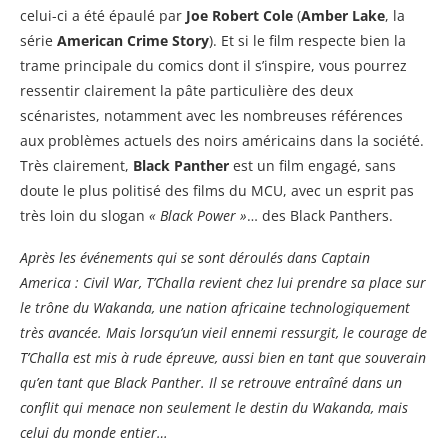
celui-ci a été épaulé par
Joe Robert Cole
(
Amber Lake
, la
série
American Crime Story
). Et si le film respecte bien la
trame principale du comics dont il s’inspire, vous pourrez
ressentir clairement la pâte particulière des deux
scénaristes, notamment avec les nombreuses références
aux problèmes actuels des noirs américains dans la société.
Très clairement,
Black Panther
est un film engagé, sans
doute le plus politisé des films du MCU, avec un esprit pas
très loin du slogan
« Black Power »
… des Black Panthers.
Après les événements qui se sont déroulés dans Captain
America : Civil War, T’Challa revient chez lui prendre sa place sur
le trône du Wakanda, une nation africaine technologiquement
très avancée. Mais lorsqu’un vieil ennemi ressurgit, le courage de
T’Challa est mis à rude épreuve, aussi bien en tant que souverain
qu’en tant que Black Panther. Il se retrouve entraîné dans un
conflit qui menace non seulement le destin du Wakanda, mais
celui du monde entier…