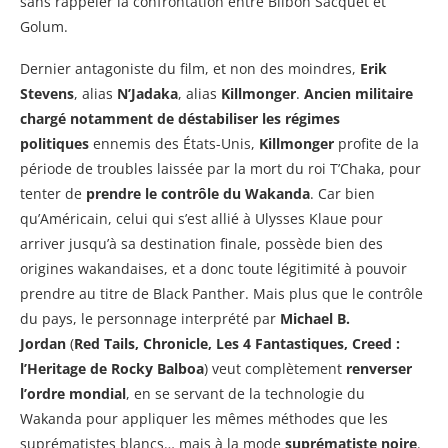
sans rappeler la confrontation entre Bilbon Sacquet et
Golum.
Dernier antagoniste du film, et non des moindres,
Erik
Stevens
, alias
N’Jadaka
, alias
Killmonger
.
Ancien militaire
chargé notamment de déstabiliser les régimes
politiques
ennemis des États-Unis,
Killmonger
profite de la
période de troubles laissée par la mort du roi T’Chaka, pour
tenter de
prendre le contrôle du Wakanda
. Car bien
qu’Américain, celui qui s’est allié à Ulysses Klaue pour
arriver jusqu’à sa destination finale, possède bien des
origines wakandaises, et a donc toute légitimité à pouvoir
prendre au titre de Black Panther. Mais plus que le contrôle
du pays, le personnage interprété par
Michael B.
Jordan
(
Red Tails, Chronicle, Les 4 Fantastiques, Creed :
l’Heritage de Rocky Balboa
) veut complètement
renverser
l’ordre mondial
, en se servant de la technologie du
Wakanda pour appliquer les mêmes méthodes que les
suprématistes blancs… mais à la mode
suprématiste noire
.