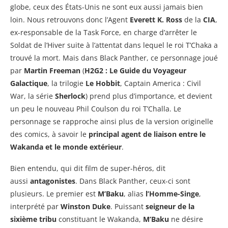
globe, ceux des États-Unis ne sont eux aussi jamais bien
loin. Nous retrouvons donc l’Agent
Everett K. Ross
de la
CIA
,
ex-responsable de la Task Force, en charge d’arrêter le
Soldat de l’Hiver suite à l’attentat dans lequel le roi T’Chaka a
trouvé la mort. Mais dans Black Panther, ce personnage joué
par
Martin Freeman
(
H2G2 : Le Guide du Voyageur
Galactique
, la trilogie
Le Hobbit
, Captain America : Civil
War, la série
Sherlock
) prend plus d’importance, et devient
un peu le nouveau Phil Coulson du roi T’Challa. Le
personnage se rapproche ainsi plus de la version originelle
des comics, à savoir le
principal agent de liaison entre le
Wakanda et le monde extérieur
.
Bien entendu, qui dit film de super-héros, dit
aussi
antagonistes
. Dans Black Panther, ceux-ci sont
plusieurs. Le premier est
M’Baku
, alias
l’Homme-Singe
,
interprété par
Winston Duke
. Puissant
seigneur de la
sixième tribu
constituant le Wakanda,
M’Baku
ne désire