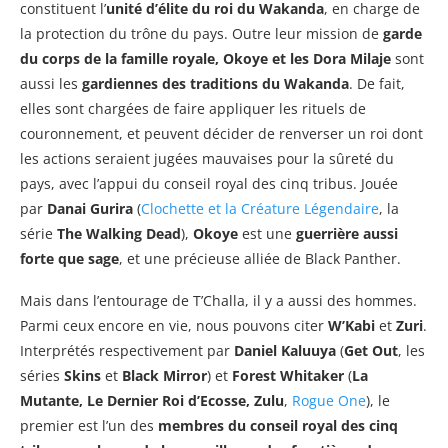
constituent l’
unité d’élite du roi du Wakanda
, en charge de
la protection du trône du pays. Outre leur mission de
garde
du corps de la famille royale, Okoye et les Dora Milaje
sont
aussi les
gardiennes des traditions du Wakanda
. De fait,
elles sont chargées de faire appliquer les rituels de
couronnement, et peuvent décider de renverser un roi dont
les actions seraient jugées mauvaises pour la sûreté du
pays, avec l’appui du conseil royal des cinq tribus. Jouée
par
Danai Gurira
(
Clochette et la Créature Légendaire
, la
série
The Walking Dead
),
Okoye
est une
guerrière aussi
forte que sage
, et une précieuse alliée de Black Panther.
Mais dans l’entourage de T’Challa, il y a aussi des hommes.
Parmi ceux encore en vie, nous pouvons citer
W’Kabi
et
Zuri
.
Interprétés respectivement par
Daniel Kaluuya
(
Get Out
, les
séries
Skins
et
Black Mirror
) et
Forest Whitaker
(
La
Mutante, Le Dernier Roi d’Ecosse, Zulu
,
Rogue One
), le
premier est l’un des
membres du conseil royal des cinq