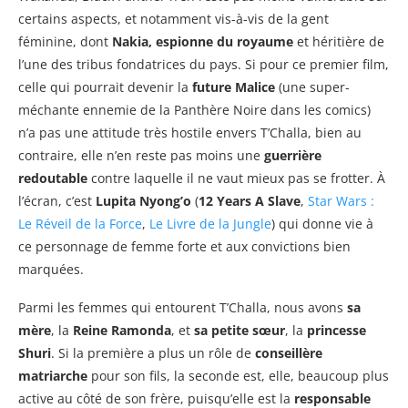
certains aspects, et notamment vis-à-vis de la gent
féminine, dont
Nakia, espionne du royaume
et héritière de
l’une des tribus fondatrices du pays. Si pour ce premier film,
celle qui pourrait devenir la
future Malice
(une super-
méchante ennemie de la Panthère Noire dans les comics)
n’a pas une attitude très hostile envers T’Challa, bien au
contraire, elle n’en reste pas moins une
guerrière
redoutable
contre laquelle il ne vaut mieux pas se frotter. À
l’écran, c’est
Lupita Nyong’o
(
12 Years A Slave
,
Star Wars :
Le Réveil de la Force
,
Le Livre de la Jungle
) qui donne vie à
ce personnage de femme forte et aux convictions bien
marquées.
Parmi les femmes qui entourent T’Challa, nous avons
sa
mère
, la
Reine Ramonda
, et
sa petite sœur
, la
princesse
Shuri
. Si la première a plus un rôle de
conseillère
matriarche
pour son fils, la seconde est, elle, beaucoup plus
active au côté de son frère, puisqu’elle est la
responsable