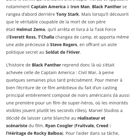
notamment
Captain America
à
Iron Man
,
Black Panther
se
rangea d’abord derrière
Tony Stark
. Mais lorsqu’il découvrit
que le véritable coupable de la mort de son père
était
Helmut Zemo
, qu’il arrêta et livra à la Task Force
d’
Everett Ross, T’Challa
changea de camp, et apporta même
une aide précieuse à
Steve Rogers
, en offrant un asile
politique secret au
Soldat de l’Hiver
.
L’histoire de
Black Panther
reprend donc là où s’était
achevée celle de Captain America : Civil War, à peine
quelques semaines plus tard précisément. Pour mener à
bien l’écriture de ce film ambitieux du fait d’un casting
principal entièrement composé de noirs américains (là aussi
une première pour un film de super-héros, où les minorités
visibles jouent plutôt les seconds rôles), Marvel Studios a
décidé de laisser carte blanche au
réalisateur et
scénariste
du film,
Ryan Coogler
(
Fruitvale, Creed :
l’Héritage de Rocky Balboa
). Pour l’aider dans sa tâche,