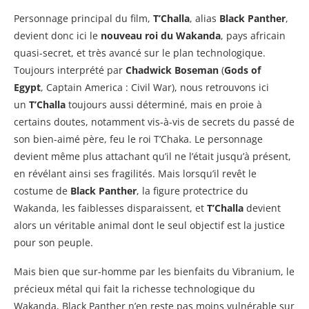
Personnage principal du film,
T’Challa
, alias
Black Panther
,
devient donc ici le
nouveau roi du Wakanda
, pays africain
quasi-secret, et très avancé sur le plan technologique.
Toujours interprété par
Chadwick Boseman
(
Gods of
Egypt
, Captain America : Civil War), nous retrouvons ici
un
T’Challa
toujours aussi déterminé, mais en proie à
certains doutes, notamment vis-à-vis de secrets du passé de
son bien-aimé père, feu le roi T’Chaka. Le personnage
devient même plus attachant qu’il ne l’était jusqu’à présent,
en révélant ainsi ses fragilités. Mais lorsqu’il revêt le
costume de
Black Panther
, la figure protectrice du
Wakanda, les faiblesses disparaissent, et
T’Challa
devient
alors un véritable animal dont le seul objectif est la justice
pour son peuple.
Mais bien que sur-homme par les bienfaits du Vibranium, le
précieux métal qui fait la richesse technologique du
Wakanda, Black Panther n’en reste pas moins vulnérable sur