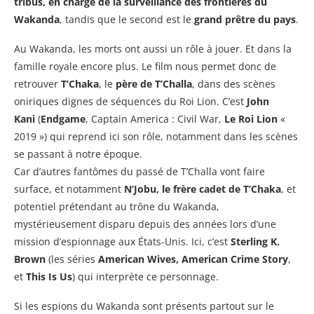
tribus, en charge de la surveillance des frontières du
Wakanda
, tandis que le second est le
grand prêtre du pays
.
Au Wakanda, les morts ont aussi un rôle à jouer. Et dans la
famille royale encore plus. Le film nous permet donc de
retrouver
T’Chaka
, le
père de T’Challa
, dans des scènes
oniriques dignes de séquences du Roi Lion. C’est
John
Kani
(
Endgame
, Captain America : Civil War,
Le Roi Lion
«
2019 ») qui reprend ici son rôle, notamment dans les scènes
se passant à notre époque.
Car d’autres fantômes du passé de T’Challa vont faire
surface, et notamment
N’Jobu, le frère cadet de T’Chaka
, et
potentiel prétendant au trône du Wakanda,
mystérieusement disparu depuis des années lors d’une
mission d’espionnage aux États-Unis. Ici, c’est
Sterling K.
Brown
(les séries
American Wives, American Crime Story
,
et
This Is Us
) qui interprète ce personnage.
Si les espions du Wakanda sont présents partout sur le