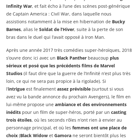
Infinity War
, et fait écho à l’une des scènes post-générique
de Captain America : Civil War, dans laquelle nous
assistions notamment à la mise en hibernation de
Bucky
Barnes
, alias le
Soldat de l’Hiver
, suite à la perte de son
bras dans le duel qui l’avait opposé à Iron Man.
Après une année 2017 très comédies super-héroïques, 2018
s’ouvre donc ici avec un
Black Panther
beaucoup
plus
sérieux et posé que les précédents films de Marvel
Studios
(il faut dire que la guerre de l’Infinité n’est plus très
loin, ce qui ne sera pas propice à la rigolade). Si
l’
intrigue
est finalement
assez prévisible
(surtout si vous
avez vu la bande annonce du prochain Avengers), le film en
lui-même propose une
ambiance et des environnements
inédits
pour un film de super-héros, porté par un
casting
trois étoiles
, où les seconds rôles n’ont rien à envier au
personnage principal, et où les
femmes ont une place de
choix
(
Black Widow
et
Gamora
ne seront bientôt plus les